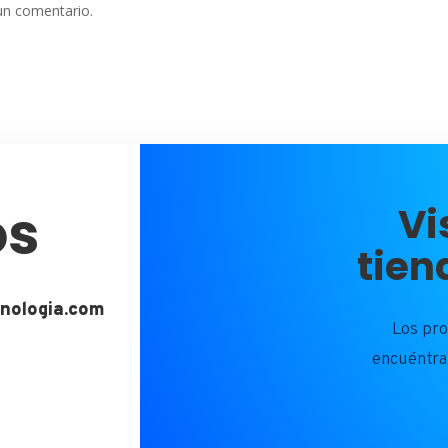
un comentario.
os
Vi
tien
nologia.com
Los pr
encuéntra