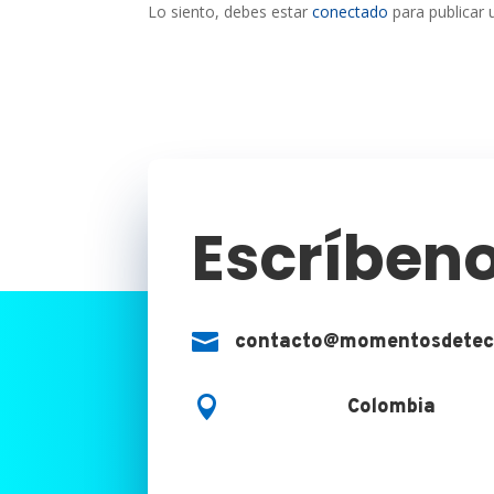
Lo siento, debes estar
conectado
para publicar 
Escríben

contacto@momentosdetec

Colombia