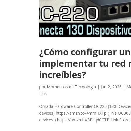
¿Cómo configurar un
implementar tu red 
increíbles?
por
Momentos de Tecnología
|
Jun 2, 2026
|
Mo
Link
Omada Hardware Controller OC220 (130 Device
devices) https://amzn.to/4mmHXTp (This OC300 is
devices ) https://amzn.to/3Pcqd0CTP Link Store i