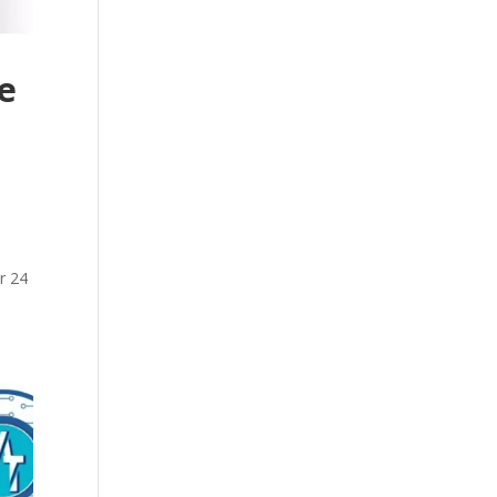
e
r 24