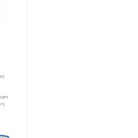
os
ream
+):