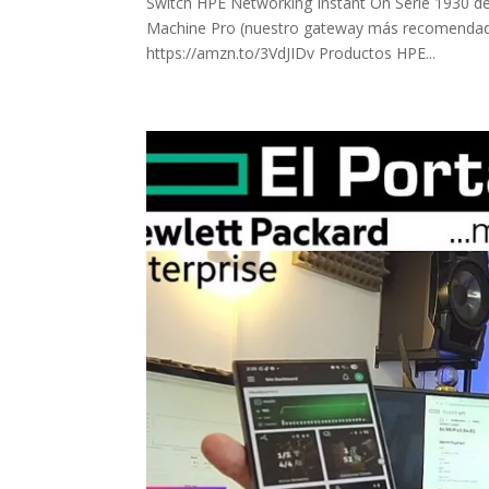
Switch HPE Networking Instant On Serie 1930 de
Machine Pro (nuestro gateway más recomendado
https://amzn.to/3VdJIDv Productos HPE...