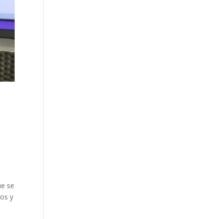
ue se
ios y