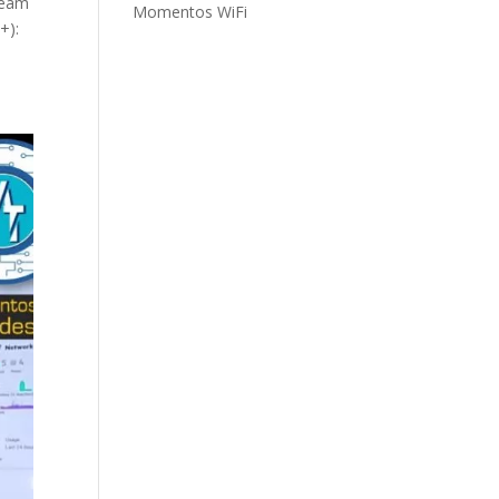
ream
Momentos WiFi
+):