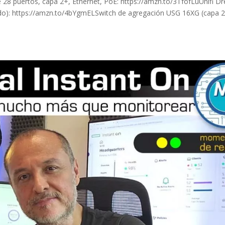
 28 puertos, capa 2+, Ethernet, PoE: https://amzn.to/3TfofLuUnifi D
): https://amzn.to/4bYgmELSwitch de agregación USG 16XG (capa 2