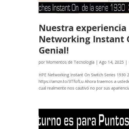
Nuestra experiencia 
Networking Instant 
Genial!
por
Momentos de Tecnología
|
Ago 14, 2025
|
HPE Networking Instant On Switch Series 1930 2
https://amzn.to/3TfofLu Ahora traemos a ustede
cual realmente nos cautivó no por sus apariencia