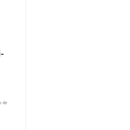
-
o de