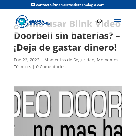
contacto@momentosdetecnologia.com
¿Cómo usar Blink Video
Doorbell sin baterías? –
¡Deja de gastar dinero!
Ene 22, 2023
|
Momentos de Seguridad
,
Momentos
Técnicos
|
0 Comentarios