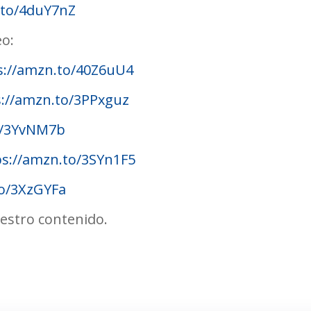
.to/4duY7nZ
eo:
s://amzn.to/40Z6uU4
s://amzn.to/3PPxguz
o/3YvNM7b
ps://amzn.to/3SYn1F5
to/3XzGYFa
estro contenido.