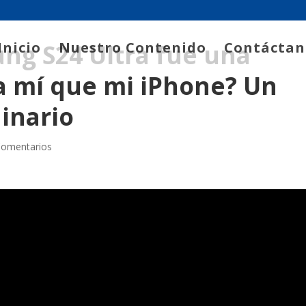
Inicio
Nuestro Contenido
Contáctan
ng S24 Ultra fue una
a mí que mi iPhone? Un
inario
Comentarios