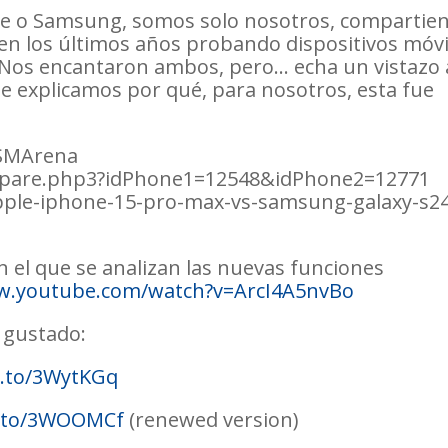
ne o Samsung, somos solo nosotros, compartie
en los últimos años probando dispositivos móvi
 Nos encantaron ambos, pero… echa un vistazo 
ue explicamos por qué, para nosotros, esta fue
GSMArena
pare.php3?idPhone1=12548&idPhone2=12771
pple-iphone-15-pro-max-vs-samsung-galaxy-s2
 el que se analizan las nuevas funciones
w.youtube.com/watch?v=ArcI4A5nvBo
 gustado:
n.to/3WytKGq
n.to/3WOOMCf
(renewed version)