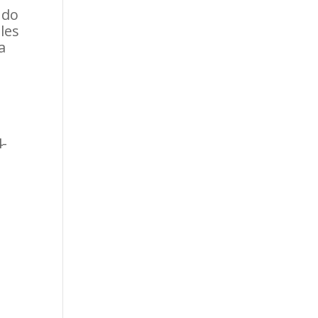
ndo
les
a
4-